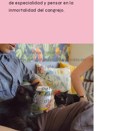
de especialidad y pensar en la
inmortalidad del cangrejo.
¡Amamos a los animales!
Todas las mascotas son bienvenidas en
el café
P
et
Fri
e
n
dly