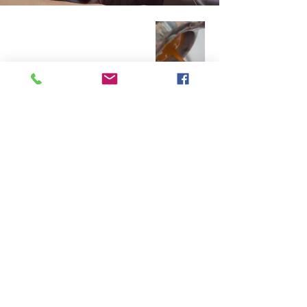
¿Hambre?
Ordena y recoge
Blvd José Diego Valadez Ríos
550 Desarrollo Urbano Tres Ríos
Culiacán, Sinaloa, Mex.
ABIERTOS: